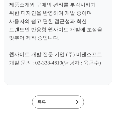
제품소개와 구매의 편리를
부각시키기
위한 디자인을 반영
하여 개발 중이며
사용자의 쉽고 편한 접근성과
최신
트렌드인 반응형 웹사이트 개발에 초점을
맞추어 제작 중입니다.
웹사이트 개발 전문 기업
(
주
)
비젠소프트
개발 문의
: 02-338-4610(
담당자
:
육곤수
)
목록