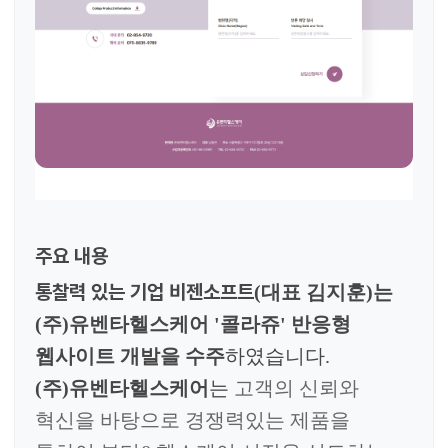
주요 내용
통찰력 있는 기업
비젠소프트
(
대표 김지훈
)
는
(주)
유벤타헬스케어
'
콜라쥬
' 반응
형
웹사이트 개발을 수주
하였습니다
.
(주)
유벤타헬스케어
는
고객의 신뢰와
혁신을 바탕으로 경쟁력있는
제품을