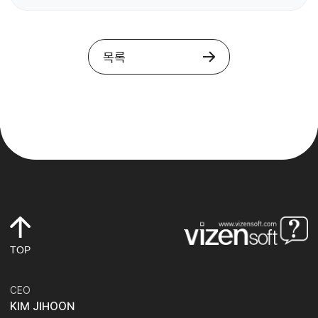
목록
TOP
CEO
KIM JIHOON