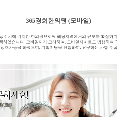
365
경희한의원
(
모바일
)
 광주시에 위치한 한의원으로써 해당지역에서의 규모를 확장하기
진행하였습니다
.
모바일까지
고려하여
,
모바일사이트도
병행하여
시장조사등을
하였으며
,
기획미팅을 진행하여
,
요구하는 사항 수