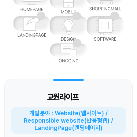
SHOPPINGMALL
HOMEPAGE
MOBILE
LANDINGPAGE
DESIGN
SOFTWARE
ONGOING
교원라이프
개발분야 : Website(웹사이트) /
Responsible website(반응형웹) /
LandingPage(랜딩페이지)