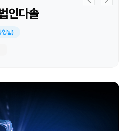
무법인다솔
반응형웹)
1