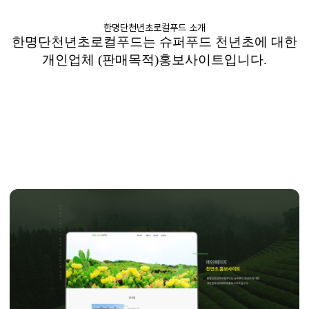
한명단천년초로컬푸드 소개
한명단천년초로컬푸드는
슈퍼푸드
천년초에
대한
개인업체
(
판매목적
)
홍보사이트입니다
.