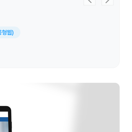
반응형웹)