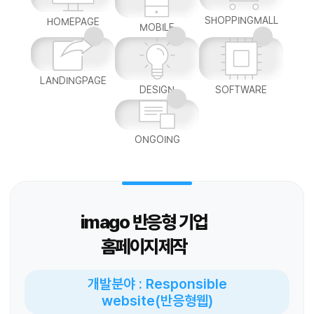
SHOPPINGMALL
HOMEPAGE
MOBILE
LANDINGPAGE
DESIGN
SOFTWARE
ONGOING
imago 반응형 기업
홈페이지제작
개발분야 : Responsible
website(반응형웹)