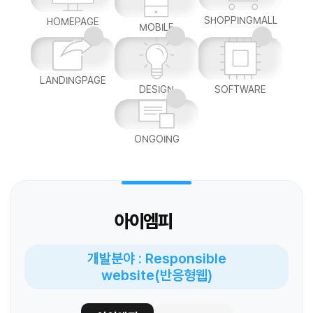
SHOPPINGMALL
HOMEPAGE
MOBILE
LANDINGPAGE
DESIGN
SOFTWARE
ONGOING
아이엠피
개발분야 : Responsible
website(반응형웹)