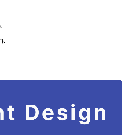
와
다
.