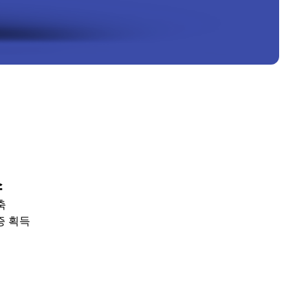
스
축
증 획득