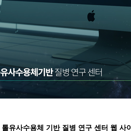
C
톨유사수용체
기반 질병 연구 센터 웹
사