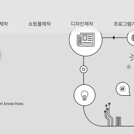
제작
쇼핑몰제작
디자인제작
프로그램
AGE
SHOP
DESIGN
SOFTWA
O
 질병 연구 센터 웹 사이트 포트폴리오
ert know-how,