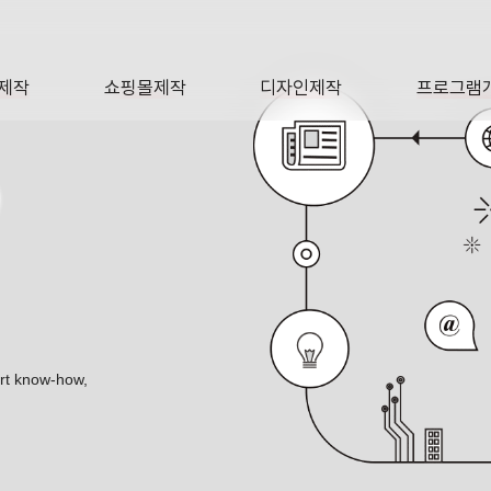
제작
쇼핑몰제작
디자인제작
프로그램
AGE
SHOP
DESIGN
SOFTWA
O
츠 기업 에이치스토리컨설팅 포트폴리오
ert know-how,