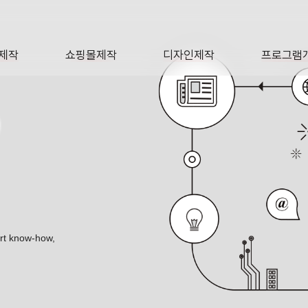
제작
쇼핑몰제작
디자인제작
프로그램
AGE
SHOP
DESIGN
SOFTWA
O
스 반응형 포트폴리오
ert know-how,