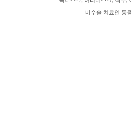
목디스크
,
허리디스크
,
척추
,
비수술
치료인 통