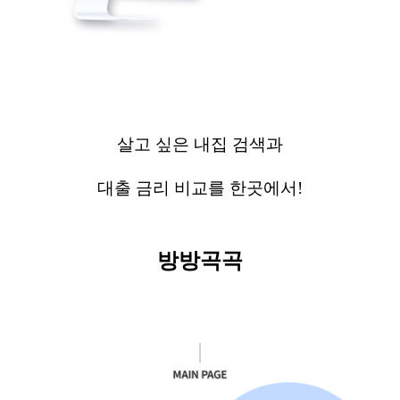
살고 싶은
내집
검색과
대출 금리 비교를 한곳에서
!
방방곡곡