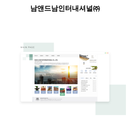
남앤드남인터내셔널
㈜