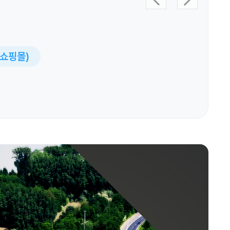
l(쇼핑몰)