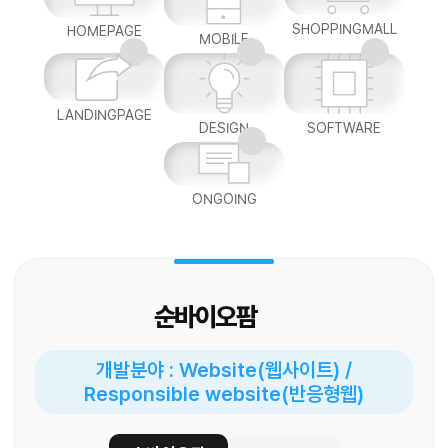
SHOPPINGMALL
HOMEPAGE
MOBILE
LANDINGPAGE
DESIGN
SOFTWARE
ONGOING
순바이오팜
개발분야 : Website(웹사이트) /
Responsible website(반응형웹)