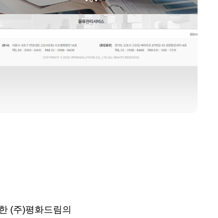
립한
(
주
)
평화드림의