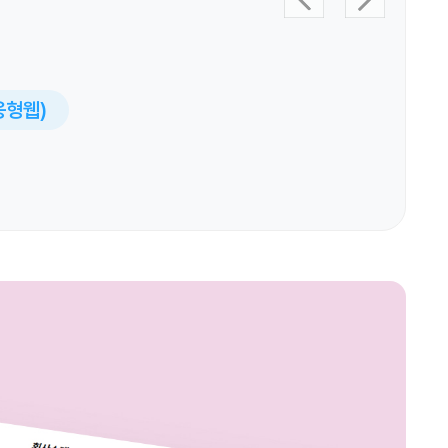
반응형웹)