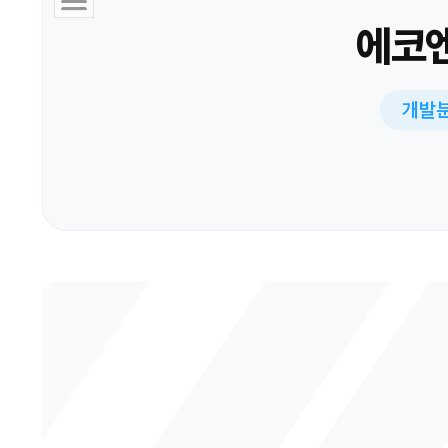
에코엔
개발분야