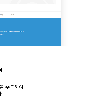
션
을 추구하여
,
다
.