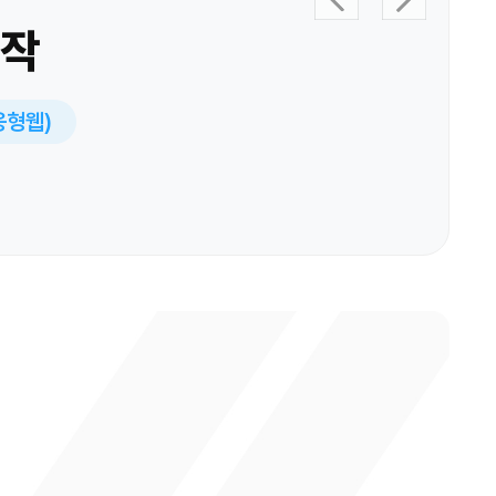
제작
반응형웹)