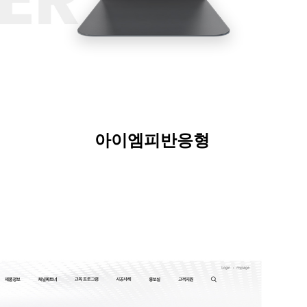
아이엠피
반응형