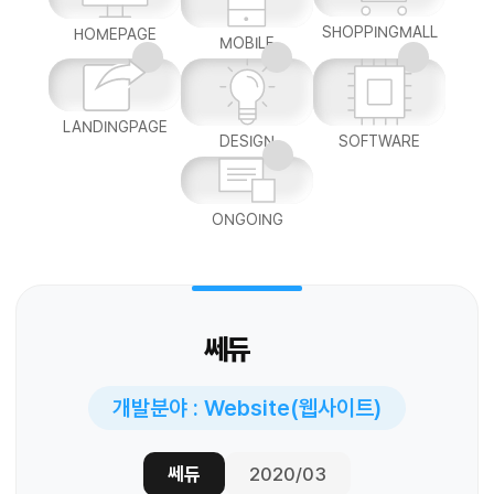
SHOPPINGMALL
HOMEPAGE
MOBILE
LANDINGPAGE
DESIGN
SOFTWARE
ONGOING
쎄듀
개발분야 : Website(웹사이트)
쎄듀
2020/03