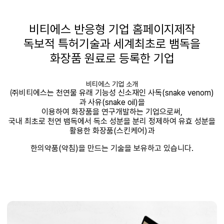
비티에스 반응형 기업 홈페이지제작
독보적
특허기술과
세계최초로
뱀독을
화장품 원료로 등록한 기업
비티에스 기업 소개
㈜
비티에스는
천연물 유래 기능성 신소재인 사독
(snake venom)
과 사유
(snake oil)
을
이용하여 화장품을
연구개발하는 기업으로써
,
국내 최초로 천연
뱀독에서
독소 성분을 분리 정제하여 유효 성분을
활용한 화장품
(
스킨케어
)
과
한의약품
(
약침
)
을 만드는 기술을 보유하고 있습니다
.