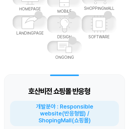
SHOPPINGMALL
HOMEPAGE
MOBILE
LANDINGPAGE
DESIGN
SOFTWARE
ONGOING
호산비전 쇼핑몰 반응형
개발분야 : Responsible
website(반응형웹) /
ShopingMall(쇼핑몰)