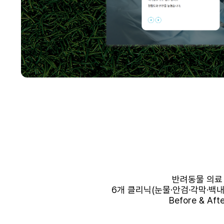
반려동물 의료
6개 클리닉(눈물·안검·각막·백
Before & 