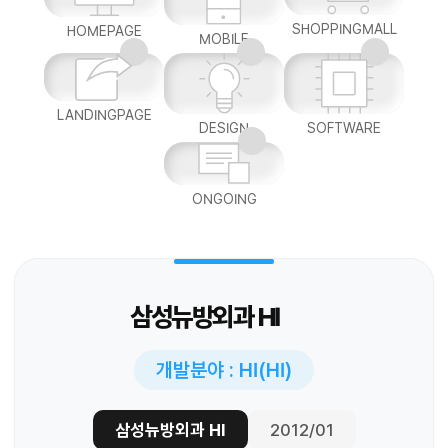
SHOPPINGMALL
HOMEPAGE
MOBILE
LANDINGPAGE
DESIGN
SOFTWARE
ONGOING
삼성뉴방외과 HI
개발분야 : HI(HI)
삼성뉴방외과 HI
2012/01