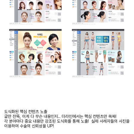
도식화된 핵심 컨텐츠 노출
글만 잔뜩
,
이게 다 무슨 내용인지
..
더라인에서는
핵심
컨텐츠만
쏙쏙
!
각 분야마다 중요 내용만 강조된 도식화를 통해 노출
!
실제
사례자들의
사진을
이용하여 수술의 신뢰성을
UP!