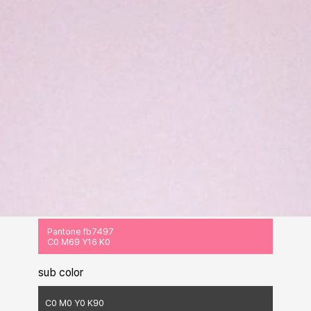
코랄 핑크와 다크 그레이 컬러 시스템으로 병원 브랜딩의 감성과 전문성을 동시에 
Color
system
봄눈 첫인술 HI 디자인
의
색상 시스템
은 ‘Pantone 74397 (코랄
핑크)’를
메인 컬러
로 사용해
여성 환자
에게
따뜻함
과
안정감
을
전달합니다.
서브 컬러
인 ‘C0 M0 Y0 K80 (다크 그레이)’는
전문성
과
고급스러움
을 강조합니다.
컬러 가이드
에 따라
웹·모바일 UI
의
버튼,
아이콘, CTA(Call to Action)
등에
핑크 계열
을 배치해
시각적
포인트를 주었으며,
배경
및
텍스트 영역
에는
그레이 계열
을 적용해
가독성
을 높였습니다.
main color
Pantone fb7497
C0 M69 Y16 K0
sub color
C0 M0 Y0 K90