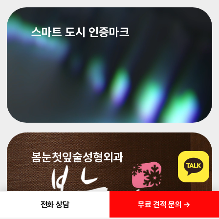
스마트 도시 인증마크
봄눈첫잎술성형외과
무료 견적 문의 →
전화 상담