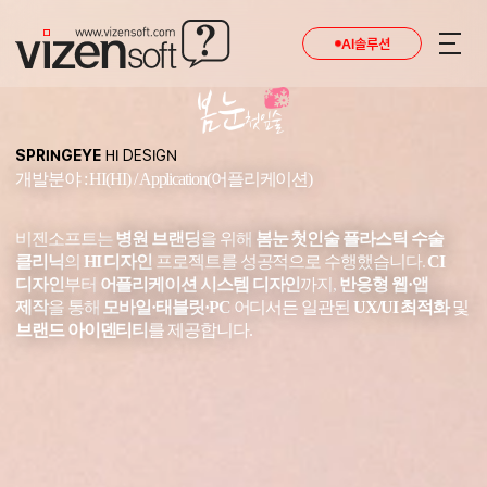
AI솔루션
SPRINGEYE
HI DESIGN
개발분야 : HI(HI) / Application(어플리케이션)
비젠소프트는
병원 브랜딩
을 위해
봄눈 첫인술 플라스틱 수술
클리닉
의
HI 디자인
프로젝트를 성공적으로 수행했습니다.
CI
디자인
부터
어플리케이션 시스템 디자인
까지,
반응형 웹·앱
제작
을 통해
모바일·태블릿·PC
어디서든 일관된
UX/UI 최적화
및
브랜드 아이덴티티
를 제공합니다.