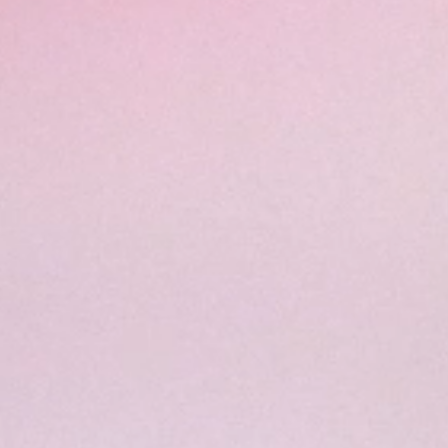
붓글씨 로고와 심볼 마크로 병원 CI 디자인을 최적화해 브랜드 신뢰감을 강화합니다
Signature
system
봄눈 첫인술 클리닉 CI 디자인
은
붓글씨 서체
와
심볼 마크
를
결합하여
병원 브랜딩
의
신뢰감과 감성
을 동시에 담아냈습니다.
메인 키워드
로 활용된 ‘
봄눈 첫인술
’ 한글 로고는
플라스틱 수술
클리닉
의
전문성과 친근함
을 표현하며,
심볼 마크
는
환자의
안구
를 형상화해
병원 아이덴티티
를 강화합니다.
이를 통해
CI
가이드라인
하에
브랜드 일관성
을 확보했습니다.