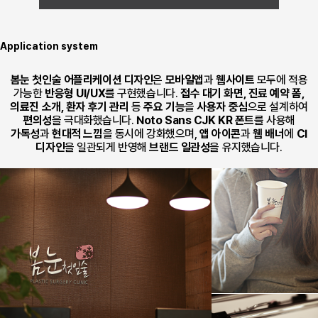
반응형 어플리케이션 디자인으로 병원 웹·앱 UX/UI를 최적화해 사용자 편의성을 
Application
system
봄눈 첫인술 어플리케이션 디자인
은
모바일앱
과
웹사이트
모두에 적용
가능한
반응형 UI/UX
를 구현했습니다.
접수 대기 화면, 진료 예약 폼,
의료진 소개, 환자 후기 관리
등
주요 기능
을
사용자 중심
으로 설계하여
편의성
을 극대화했습니다.
Noto Sans CJK KR 폰트
를 사용해
가독성
과
현대적 느낌
을 동시에 강화했으며,
앱 아이콘
과
웹 배너
에
CI
디자인
을 일관되게 반영해
브랜드 일관성
을 유지했습니다.