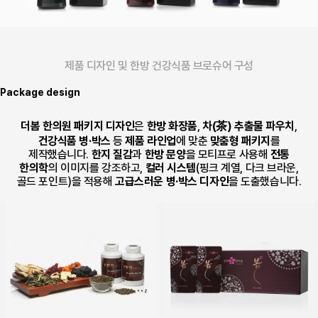
제품 디자인 및 한방 건강식품 브로슈어 구성
한방 전통 문양과 컬러 시스템을 적용해 고급스러운 패키지 디자인을 완성합니다.
Package
design
더봄 한의원 패키지 디자인
은
한방 화장품
,
차(茶) 추출물 파우치
,
건강식품 병·박스
등
제품 라인업
에 맞춘
맞춤형 패키지
를
제작했습니다.
한지 질감
과
한방 문양
을 모티프로 사용해
전통
한의학
의 이미지를 강조하고,
컬러 시스템
(핑크 계열, 다크 브라운,
골드 포인트)을 적용해
고급스러운 병·박스 디자인
을 도출했습니다.