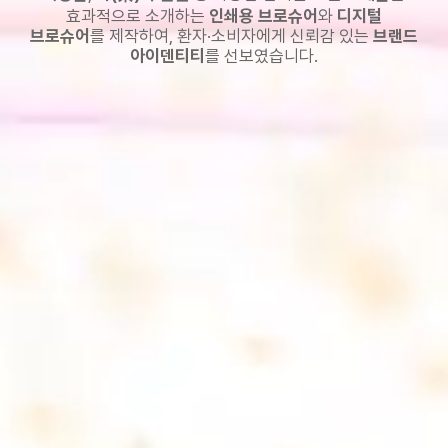
효과적으로 소개하는
인쇄용 브로슈어
와
디지털
브로슈어
를 제작하여,
환자·소비자에게 신뢰감 있는
브랜드
아이덴티티
를 선보였습니다.
제품 디자인 및 한방 건강식품 브로슈어 구성
한방 건강식품 브로슈어로 제품 효능과 브랜드 신뢰를 시각적으로 전달합니다.
Product
design
한방 건강식품 브로슈어 디자인
은
더봄 한의원
의
주요 제품군
인
한방
영양제
,
한방 차류
,
건강보조 식품
을
카달로그 형태
로 구성하여
한방
제품 상세 정보
와
효능 설명
을 한눈에 확인할 수 있도록 설계했습니다.
고해상도 이미지
와 직관적인 레이아웃을 통해
잠재 고객의 브로슈어
다운로드
를 유도했습니다.