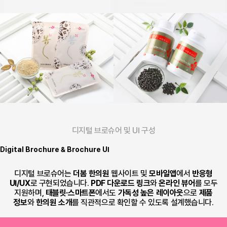
디지털 브로슈어 및 UI 구성
반응형 디지털 브로슈어로 모바일·웹에서 한의원 제품 정보를 편리하게 제공합니다.
Digital
Brochure & Brochure UI
디지털 브로슈어는
더봄 한의원
웹사이트 및
모바일앱
에서
반응형
UI/UX
로 구현되었습니다.
PDF 다운로드 링크
와
온라인 뷰어
를 모두
지원하며,
태블릿·스마트폰
에서도
가독성 높은 레이아웃
으로
제품
정보
와
한의원 소개
를 직관적으로 확인할 수 있도록 설계했습니다.