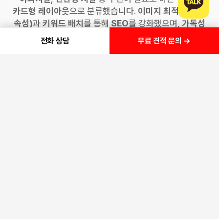
카드형 레이아웃
으로 분류했습니다.
이미지 최적화(ALT
속성)
과
키워드 배치
를 통해
SEO
를 강화했으며,
가독성
높은 타이포그래피
로 이용 편의성을 높였습니다.
각 콘텐츠
무료 견적 문의 →
전화 상담
섹션은
반응형홈페이지 제작
기준에 맞춰 PC·모바일·태블릿
환경에서 모두 최적화되도록 설계되었습니다.