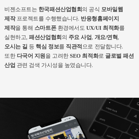
비젠소프트는
한국패션산업협회
의 공식
모바일웹
제작
프로젝트를 수행했습니다.
반응형홈페이지
제작
을 통해
스마트폰
환경에서도
UX/UI 최적화
를
실현하고,
패션산업협회
의
주요 사업
,
개요/연혁
,
오시는 길
등
핵심 정보
를
직관적
으로 전달합니다.
또한
다국어 지원
을 고려한
SEO 최적화
로
글로벌 패션
산업
관련 검색 가시성을 높였습니다.