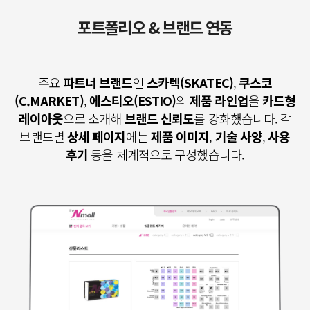
포트폴리오 & 브랜드 연동
주요
파트너 브랜드
인
스카텍(SKATEC)
,
쿠스코
(C.MARKET)
,
에스티오(ESTIO)
의
제품 라인업
을
카드형
레이아웃
으로 소개해
브랜드 신뢰도
를 강화했습니다.
각
브랜드별
상세 페이지
에는
제품 이미지
,
기술 사양
,
사용
후기
등을 체계적으로 구성했습니다.