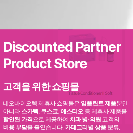
Discounted
Partner
간편 장바구니와 실시간 재고
Product
Store
고객을 위한 쇼핑몰
네오바이오텍 제휴사 쇼핑몰은
임플란트 제품
뿐만
아니라
스카텍
,
쿠스코
,
에스티오
등
제휴사 제품을
할인된 가격
으로 제공하여
치과 병·의원
고객의
비용 부담
을 줄였습니다.
카테고리별 상품 분류
,