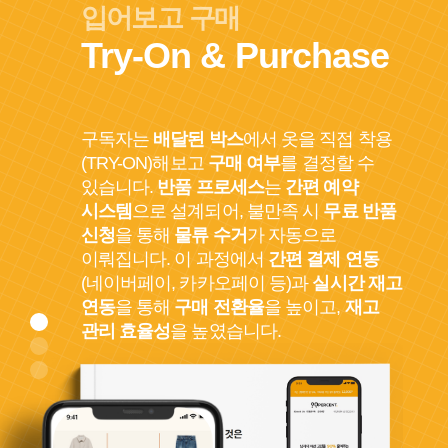
입어보고 구매
Try-On & Purchase 기능으로 구독자는 직접 옷을 착용 
Try-On & Purchase
구독자는
배달된 박스
에서 옷을
직접 착용
(TRY-ON)해보고
구매 여부
를 결정할 수
있습니다.
반품 프로세스
는
간편 예약
시스템
으로 설계되어,
불만족 시
무료 반품
신청
을 통해
물류 수거
가 자동으로
이뤄집니다.
이 과정에서
간편 결제 연동
(네이버페이, 카카오페이 등)과
실시간 재고
연동
을 통해
구매 전환율
을 높이고,
재고
관리 효율성
을 높였습니다.