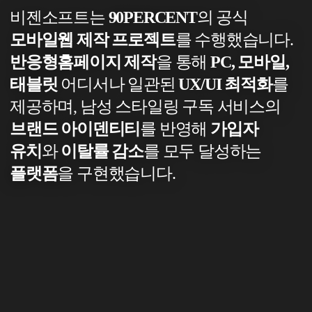
비젠소프트는
90PERCENT
의 공식
모바일웹 제작 프로젝트
를 수행했습니다.
반응형홈페이지 제작
을 통해
PC, 모바일,
태블릿
어디서나 일관된
UX/UI 최적화
를
제공하며,
남성 스타일링 구독 서비스의
브랜드 아이덴티티
를 반영해
가입자
유치
와
이탈률 감소
를 모두 달성하는
플랫폼
을 구현했습니다.