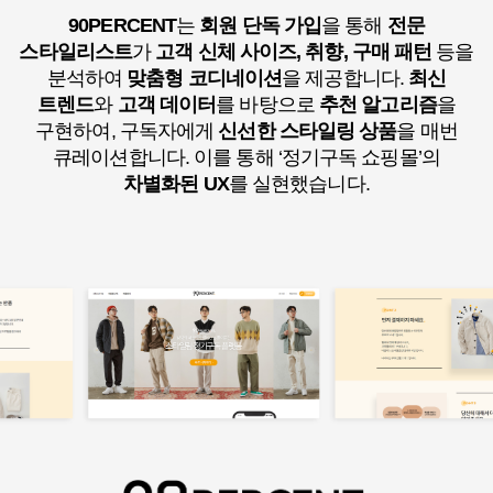
90PERCENT
는
회원 단독 가입
을 통해
전문
스타일리스트
가
고객 신체 사이즈, 취향, 구매 패턴
등을
분석하여
맞춤형 코디네이션
을 제공합니다.
최신
트렌드
와
고객 데이터
를 바탕으로
추천 알고리즘
을
구현하여,
구독자에게
신선한 스타일링 상품
을 매번
큐레이션합니다.
이를 통해 ‘정기구독 쇼핑몰’의
차별화된 UX
를 실현했습니다.