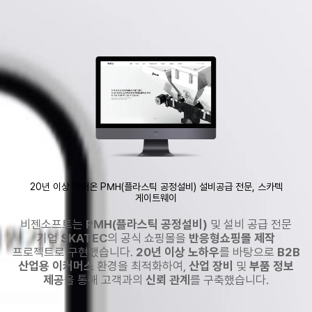
반응형쇼핑몰 제작으로 SKATEC의 PMH·설비 공급 전문 정보를 제공하며 고객
20년 이상 이어온 PMH(플라스틱 공정설비) 설비공급 전문, 스카텍
게이트웨이
비젠소프트는
PMH(플라스틱 공정설비)
및 설비 공급 전문
기업
SKATEC
의 공식 쇼핑몰을
반응형쇼핑몰 제작
프로젝트로 구현했습니다.
20년 이상 노하우
를 바탕으로
B2B
산업용 이커머스
환경을 최적화하여,
산업 장비
및
부품 정보
제공
을 통해 고객과의
신뢰 관계
를 구축했습니다.