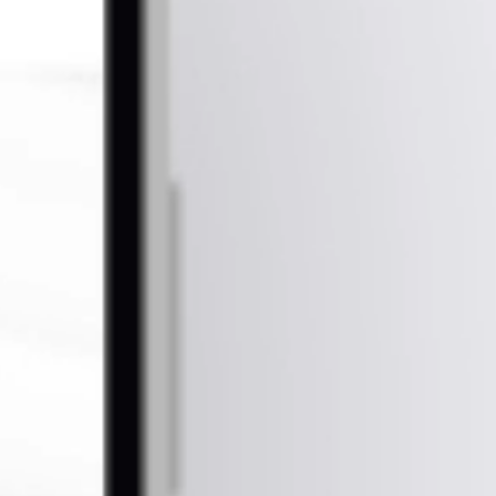
제품 정보와 기술 매뉴얼 제공으로 고객과의 신뢰 관계를 구축합니다.
Build trust
정보 제공을 통한 신뢰 구축
단순한
제품 판매
를 넘어
쇼핑몰
이 아닌
기업의
정보 제공
플랫폼
으로 자리매김했습니다.
PMH 관련 제품 정보, 제품
사양, 기술 매뉴얼
등
다양한
상세 정보
를 카테고리별로
구조화
하여 제공함으로써,
고객이 필요로 하는
정확한 정보
를
빠르게 확인할 수 있도록 설계했습니다.
이를 통해
산업 장비
쇼핑몰
에서
신뢰성
높은
고객 경험
을 실현했습니다.