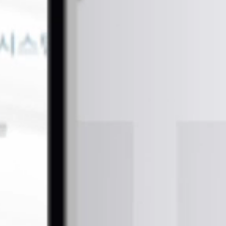
간결한 UI와 반응형 레이아웃으로 PMH 제품 정보를 빠르고 실용적으로 제공합
Simplicity & Practicality
단순성 및 실용성 강화
전문적인 PMH 설비
관련
제품 데이터
를 쉽게 확인할 수 있는
간결한
페이지
구성을 적용했습니다.
제품별 다운로드 링크, 가격 정보, 구매
가능 수량
등의
필수 정보
를 한눈에 파악할 수 있도록
가독성 높은
타이포그래피
와
클린 UI
를 구현했으며,
반응형 레이아웃
으로
PC·
모바일·태블릿
전 디바이스에서 일관된 사용자 경험(UX)을
보장합니다.