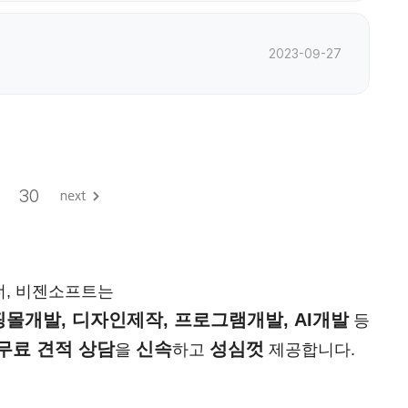
2023-09-27
30
너, 비젠소프트는
몰개발, 디자인제작, 프로그램개발, AI개발
등
무료 견적 상담
신속
성심껏
을
하고
제공합니다.