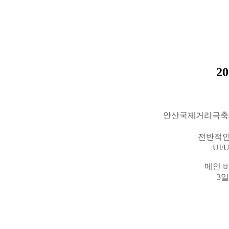
20
안산국제거리극축
전반적
UI/
메인
3
일