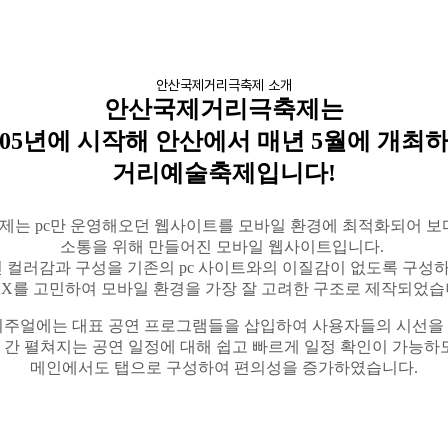
안산국제거리극축제 소개
안산국제거리극축제는
05
년에 시작해
안산에서
매년
5
월에 개최
거리예술축제입니다
!
제는
pc
만 운영해오던 웹사이트를 모바일 환경에 최적화되어
보
소통을
위해 만들어진 모바일 웹사이트입니다
.
인
컬러감과
구성을 기존의
pc
사이트와의 이질감이 없도록
구성하
UX
를 고민하여 모바일 환경을 가장 잘 고려한 구조로 제작되었
비주얼에는
대표 공연 프로그램들을 삽입하여 사용자들의 시선을
 간 펼쳐지는 공연 일정에 대해 쉽고 빠르게 일정 확인이 가능하
메인에서도
탭으로 구성하여 편의성을 증가하였습니다
.