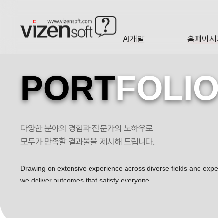
AI개발
홈페이지
A·I
HOMEP
PORT
FOLI
다양한 분야의 경험과 전문가의 노하우로
시민의 일상과 삶터로 파고든 거리예술을 한 눈에! 안산국제거리극축제 모
모두가 만족할 결과물을 제시해 드립니다.
Drawing on extensive experience across diverse fields and exp
we deliver outcomes that satisfy everyone.