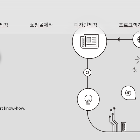
제작
쇼핑몰제작
디자인제작
프로그램
AGE
SHOP
DESIGN
SOFTWA
O
바일 웹사이트 포트폴리오
ert know-how,