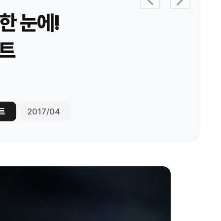
한 눈에!
트
트
2017/04