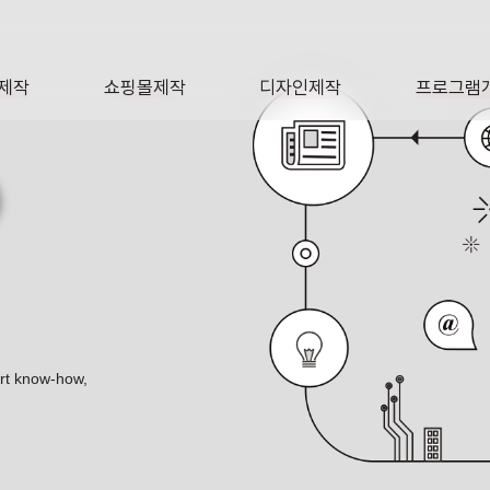
제작
쇼핑몰제작
디자인제작
프로그램
AGE
SHOP
DESIGN
SOFTWA
O
 택스리턴컴퍼니 포트폴리오
ert know-how,