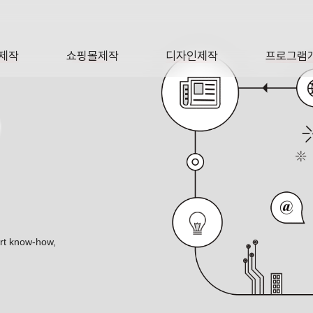
제작
쇼핑몰제작
디자인제작
프로그램
AGE
SHOP
DESIGN
SOFTWA
O
리오
ert know-how,