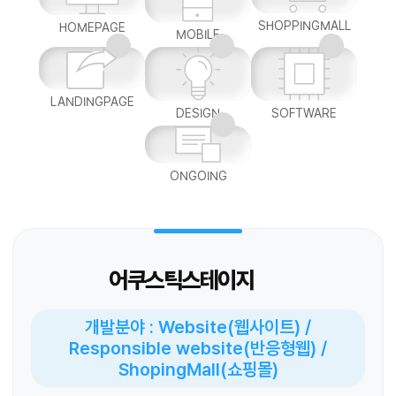
SHOPPINGMALL
HOMEPAGE
MOBILE
LANDINGPAGE
DESIGN
SOFTWARE
ONGOING
어쿠스틱스테이지
개발분야 : Website(웹사이트) /
Responsible website(반응형웹) /
ShopingMall(쇼핑몰)