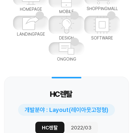
SHOPPINGMALL
HOMEPAGE
MOBILE
LANDINGPAGE
DESIGN
SOFTWARE
ONGOING
HC렌탈
개발분야 : Layout(레이아웃고정형)
HC렌탈
2022/03