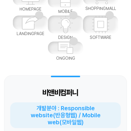
SHOPPINGMALL
HOMEPAGE
MOBILE
LANDINGPAGE
DESIGN
SOFTWARE
ONGOING
비앤비컴퍼니
개발분야 : Responsible
website(반응형웹) / Mobile
web(모바일웹)