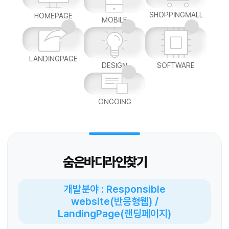
SHOPPINGMALL
HOMEPAGE
MOBILE
LANDINGPAGE
DESIGN
SOFTWARE
ONGOING
숨은바디라인찾기
개발분야 : Responsible
website(반응형웹) /
LandingPage(랜딩페이지)