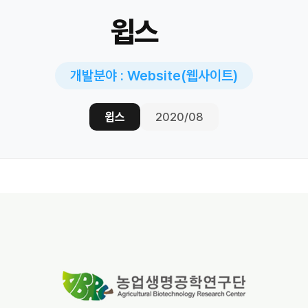
윕스
개발분야 : Website(웹사이트)
윕스
2020/08