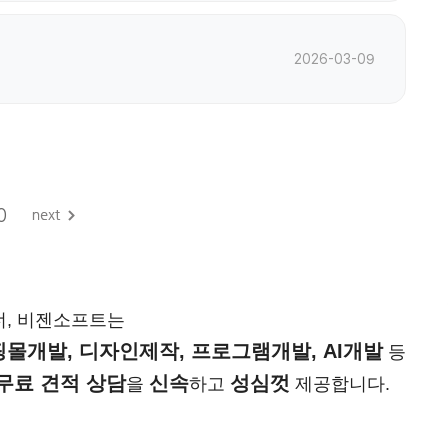
2026-03-09
0
너, 비젠소프트는
몰개발, 디자인제작, 프로그램개발, AI개발
등
무료 견적 상담
신속
성심껏
을
하고
제공합니다.