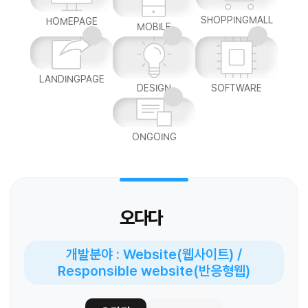
SHOPPINGMALL
HOMEPAGE
MOBILE
LANDINGPAGE
DESIGN
SOFTWARE
ONGOING
오다다
개발분야 : Website(웹사이트) /
Responsible website(반응형웹)