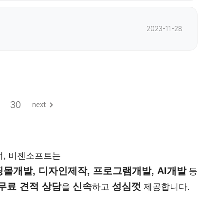
2023-11-28
30
너, 비젠소프트는
몰개발, 디자인제작, 프로그램개발, AI개발
등
무료 견적 상담
신속
성심껏
을
하고
제공합니다.