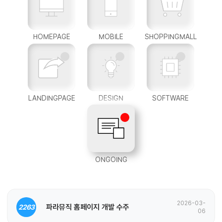
HOMEPAGE
MOBILE
SHOPPINGMALL
LANDINGPAGE
DESIGN
SOFTWARE
ONGOING
2026-03-
파라뮤직 홈페이지 개발 수주
2263
06